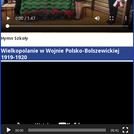
Hymn Szkoły
Wielkopolanie w Wojnie Polsko-Bolszewickiej
1919-1920
Odtwarzacz
video
00:00
05:41